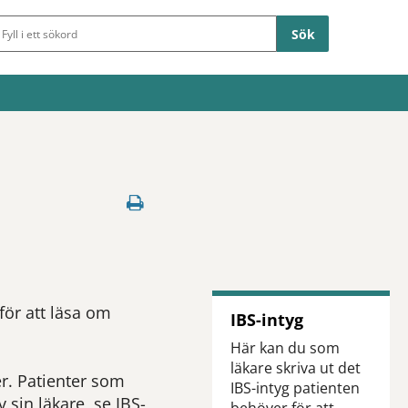
Sökfält
för att läsa om
IBS-intyg
Här kan du som
läkare skriva ut det
er. Patienter som
IBS-intyg patienten
 sin läkare, se IBS-