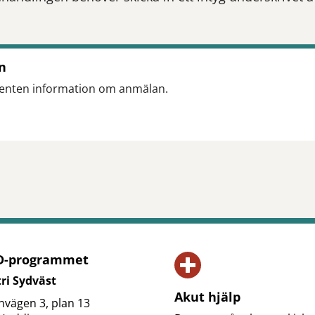
n
tienten information om anmälan.
tt öppna delningsalternativ.
-programmet
ri Sydväst
Akut hjälp
vägen 3, plan 13