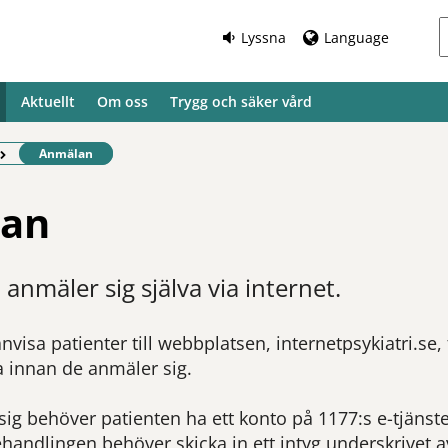
Lyssna
Language
Aktuellt
Om oss
Trygg och säker vård
Befintlig sida:
Anmälan
an
anmäler sig själva via internet.
nvisa patienter till webbplatsen, internetpsykiatri.se, 
 innan de anmäler sig.
sig behöver patienten ha ett konto på 1177:s e-tjänst
behandlingen behöver skicka in ett intyg underskrivet av