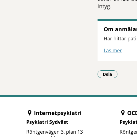
intyg.
Om anmäla
Här hittar pa
Läs mer
Dela
- Klicka för a
Internetpsykiatri
OCD
Psykiatri Sydväst
Psykiat
Röntgenvägen 3, plan 13
Röntgen