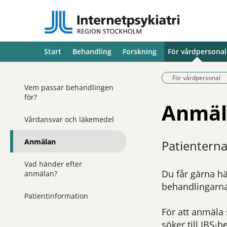
Start
Behandling
Forskning
För vårdpersonal
För vårdpersonal
Vem passar behandlingen
för?
Anmäl
Vårdansvar och läkemedel
Anmälan
Patienterna 
Vad händer efter
Du får gärna hä
anmälan?
behandlingarna
Patientinformation
För att anmäla 
söker till IBS-