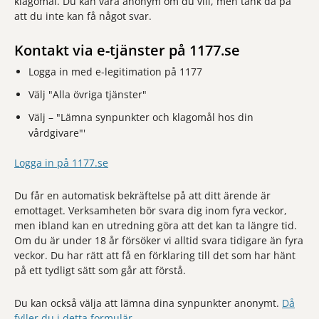
klagomål. Du kan vara anonym om du vill, men tänk då på
att du inte kan få något svar.
Kontakt via e-tjänster på 1177.se
Logga in med e-legitimation på 1177
Välj "Alla övriga tjänster"
Välj – "Lämna synpunkter och klagomål hos din
vårdgivare"'
Logga in på 1177.se
Du får en automatisk bekräftelse på att ditt ärende är
emottaget. Verksamheten bör svara dig inom fyra veckor,
men ibland kan en utredning göra att det kan ta längre tid.
Om du är under 18 år försöker vi alltid svara tidigare än fyra
veckor. Du har rätt att få en förklaring till det som har hänt
på ett tydligt sätt som går att förstå.
Du kan också välja att lämna dina synpunkter anonymt.
Då
fyller du i detta formulär