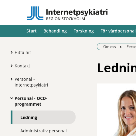
Start
Behandling
Forskning
För vårdpersonal
Om oss
Pers
Hitta hit
Ledni
Kontakt
Personal -
Internetpsykiatri
Personal - OCD-
programmet
Ledning
Administrativ personal