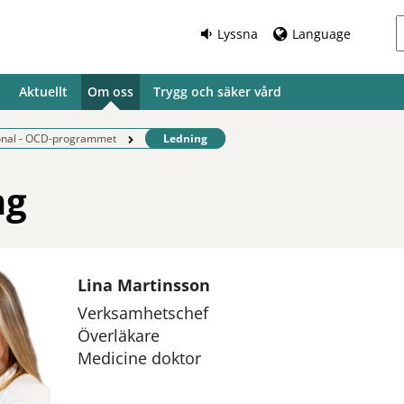
Lyssna
Language
Aktuellt
Om oss
Trygg och säker vård
Befintlig sida:
onal - OCD-programmet
Ledning
ng
Lina Martinsson
Verksamhetschef
Överläkare
Medicine doktor