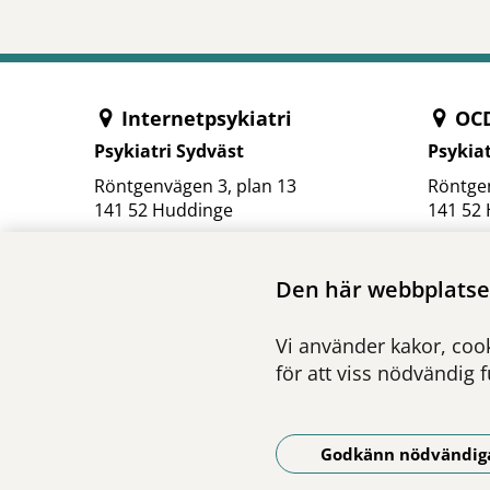
Internetpsykiatri
OCD
Psykiatri Sydväst
Psykiat
Röntgenvägen 3, plan 13
Röntgen
141 52 Huddinge
141 52
Telefon:
08-123 482 88
Telefon
Hitta hit
Hitta hi
Den här webbplatsen
Vi använder kakor, cook
för att viss nödvändig 
Godkänn nödvändig