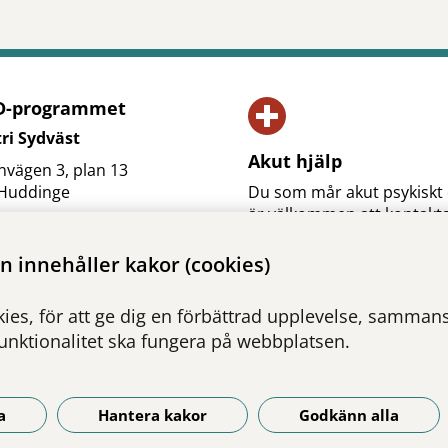
-programmet
ri Sydväst
Akut hjälp
vägen 3, plan 13
 Huddinge
Du som mår akut psykiskt 
är välkommen att kontakt
:
08-123 857 22
jourmottagningar eller aku
t
mottagningen.
 innehåller kakor (cookies)
Vid akut livsfara, ring 11
ies, för att ge dig en förbättrad upplevelse, sammanst
Akut hjälp
funktionalitet ska fungera på webbplatsen.
a
Hantera kakor
Godkänn alla