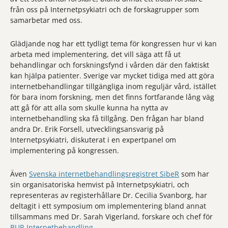
från oss på Internetpsykiatri och de forskagrupper som
samarbetar med oss.
Glädjande nog har ett tydligt tema för kongressen hur vi kan
arbeta med implementering, det vill säga att få ut
behandlingar och forskningsfynd i vården där den faktiskt
kan hjälpa patienter. Sverige var mycket tidiga med att göra
internetbehandlingar tillgängliga inom reguljär vård, istället
för bara inom forskning, men det finns fortfarande lång väg
att gå för att alla som skulle kunna ha nytta av
internetbehandling ska få tillgång. Den frågan har bland
andra Dr. Erik Forsell, utvecklingsansvarig på
Internetpsykiatri, diskuterat i en expertpanel om
implementering på kongressen.
Även
Svenska internetbehandlingsregistret SibeR
som har
sin organisatoriska hemvist på Internetpsykiatri, och
representeras av registerhållare Dr. Cecilia Svanborg, har
deltagit i ett symposium om implementering bland annat
tillsammans med Dr. Sarah Vigerland, forskare och chef för
BUP-Internetbehandling
.