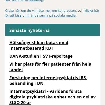
Klicka här om du vill läsa mer om kongressen
, och
klicka här
för att läsa om händelserna på sociala media
.
Senaste nyheterna
Hälsoångest kan botas med
internetbaserad KBT
DANA-studien i SVT-reportage
Vi har plats för fler patienter från hela
landet
Forskning om Internetpsykiatris IBS-
behandling i DN
Internetpsykiatri - världens första
digitala psykiatriska enhet och en del av
SLSO 20 år